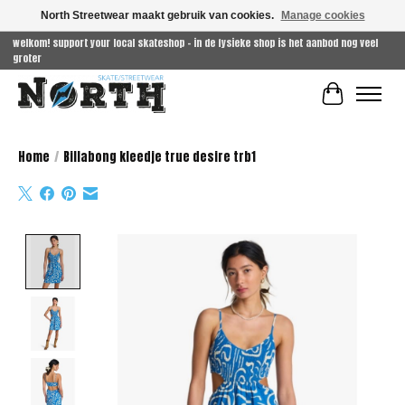
North Streetwear maakt gebruik van cookies.
Manage cookies
welkom! support your local skateshop - in de fysieke shop is het aanbod nog veel
groter
Winkelwag
Home
/
Billabong kleedje true desire trb1
Product image slideshow Items