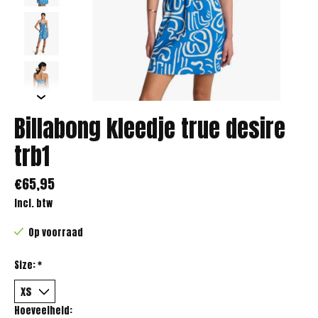
Billabong kleedje true desire
trb1
€65,95
Incl. btw
Op voorraad
Size:
*
Hoeveelheid: