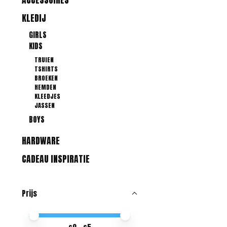
KLEDIJ
GIRLS
KIDS
TRUIEN
TSHIRTS
BROEKEN
HEMDEN
KLEEDJES
JASSEN
BOYS
HARDWARE
CADEAU INSPIRATIE
Prijs
Minimale prijswaarde
Price maximum value