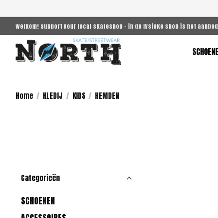
welkom! support your local skateshop - in de fysieke shop is het aanbod
SCHOEN
Home
/
KLEDIJ
/
KIDS
/
HEMDEN
Categorieën
SCHOENEN
ACCESSOIRES