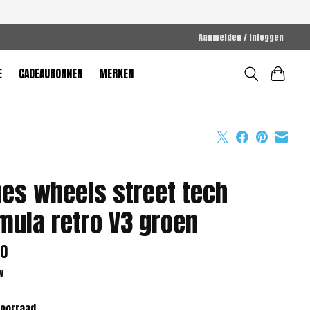
Aanmelden / Inloggen
E
CADEAUBONNEN
MERKEN
es wheels street tech
mula retro V3 groen
00
w
voorraad