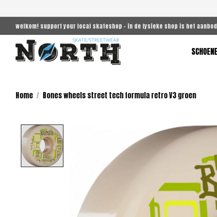
welkom! support your local skateshop - in de fysieke shop is het aanbod
SCHOEN
Home
/
Bones wheels street tech formula retro V3 groen
Product image slideshow Items