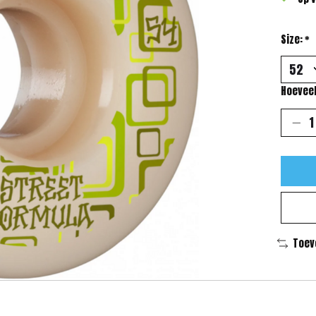
Size:
*
Hoeveel
Toev