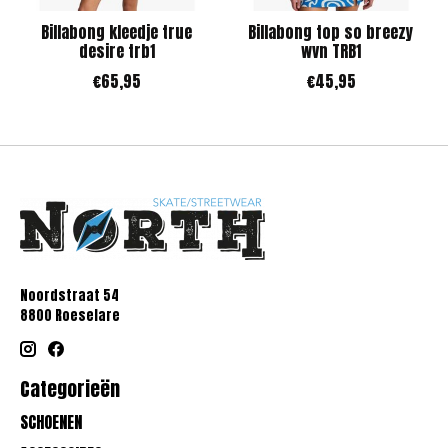
Billabong kleedje true
Billabong top so breezy
desire trb1
wvn TRB1
€65,95
€45,95
Noordstraat 54
8800 Roeselare
Categorieën
SCHOENEN