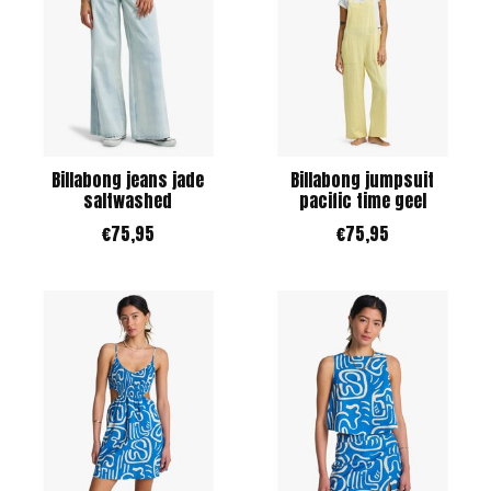
Billabong jeans jade
Billabong jumpsuit
saltwashed
pacific time geel
€75,95
€75,95