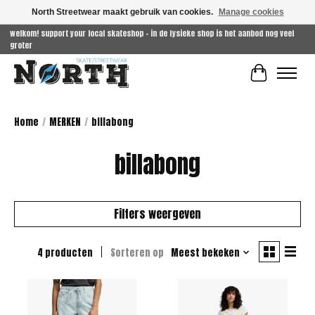
North Streetwear maakt gebruik van cookies.
Manage cookies
welkom! support your local skateshop - in de fysieke shop is het aanbod nog veel
groter
Winkelwag
Home
/
MERKEN
/
billabong
billabong
Filters weergeven
4 producten
Sorteren op
Meest bekeken