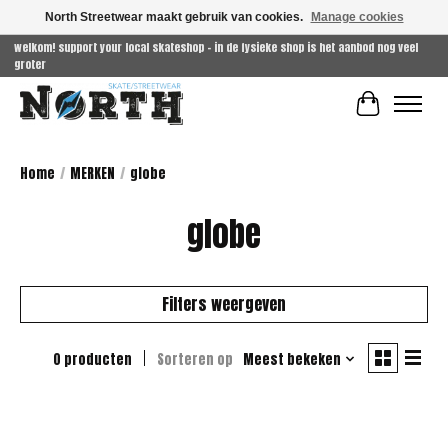
North Streetwear maakt gebruik van cookies.
Manage cookies
welkom! support your local skateshop - in de fysieke shop is het aanbod nog veel
groter
Winkelwag
Home
/
MERKEN
/
globe
globe
Filters weergeven
0 producten
Sorteren op
Meest bekeken