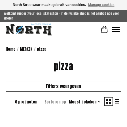
North Streetwear maakt gebruik van cookies.
Manage cookies
welkom! support your local skateshop - in de fysieke shop is het aanbod nog veel
groter
Winkelwag
Home
/
MERKEN
/
pizza
pizza
Filters weergeven
0 producten
Sorteren op
Meest bekeken