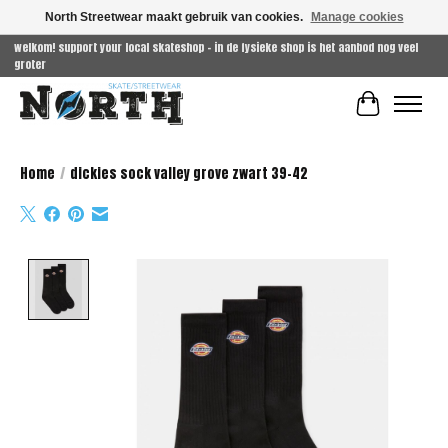
North Streetwear maakt gebruik van cookies.
Manage cookies
welkom! support your local skateshop - in de fysieke shop is het aanbod nog veel
groter
Winkelwag
Home
/
dickies sock valley grove zwart 39-42
Product image slideshow Items