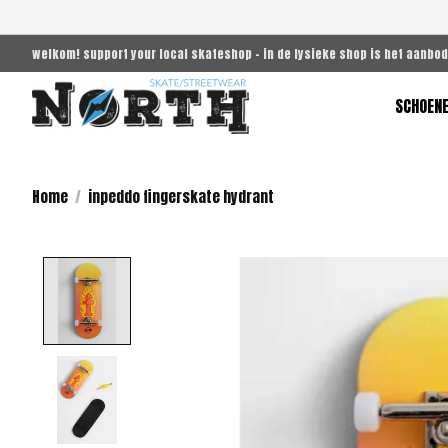
welkom! support your local skateshop - in de fysieke shop is het aanbod
SCHOEN
Home
/
inpeddo fingerskate hydrant
Product image slideshow Items