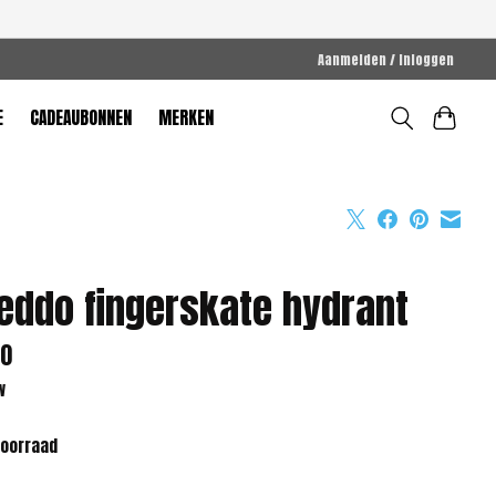
Aanmelden / Inloggen
E
CADEAUBONNEN
MERKEN
eddo fingerskate hydrant
00
w
voorraad