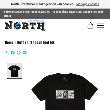
North Streetwear maakt gebruik van cookies.
Manage cookies
welkom! support your local skateshop - in de fysieke shop is het aanbod nog veel
groter
Winkelwag
Home
/
Huf tshirt fossil fuel blk
Product image slideshow Items