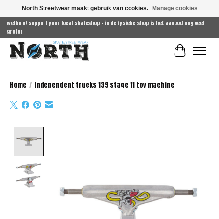
North Streetwear maakt gebruik van cookies.
Manage cookies
welkom! support your local skateshop - in de fysieke shop is het aanbod nog veel
groter
Winkelwag
Home
/
Independent trucks 139 stage 11 toy machine
Product image slideshow Items