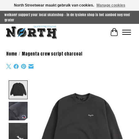
North Streetwear maakt gebruik van cookies.
Manage cookies
welkom! support your local skateshop - in de fysieke shop is het aanbod nog veel
groter
Winkelwag
Home
/
Magenta crew script charcoal
Product image slideshow Items