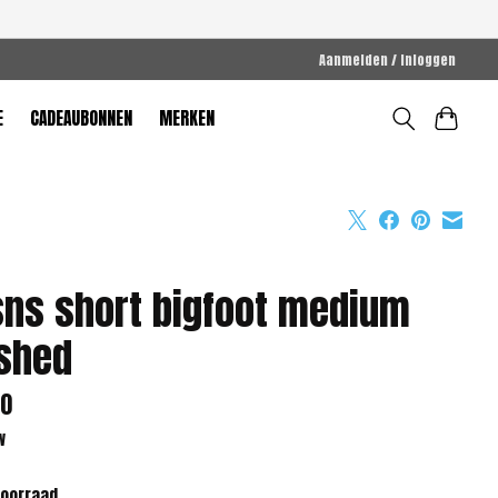
Aanmelden / Inloggen
E
CADEAUBONNEN
MERKEN
ns short bigfoot medium
shed
00
w
voorraad