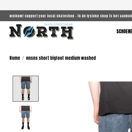
welkom! support your local skateshop - in de fysieke shop is het aanbod
SCHOEN
Home
/
nnsns short bigfoot medium washed
Product image slideshow Items