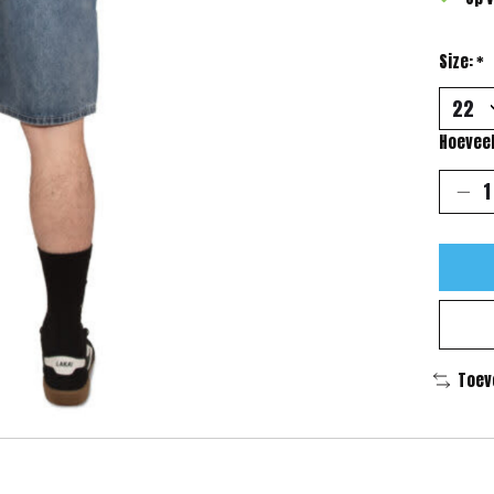
Size:
*
Hoeveel
Toev