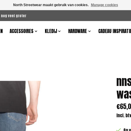
North Streetwear maakt gebruik van cookies.
Manage cookies
 nog veel groter
EN
ACCESSOIRES
KLEDIJ
HARDWARE
CADEAU INSPIRATI
nns
wa
€65,
Incl. bt
Op 