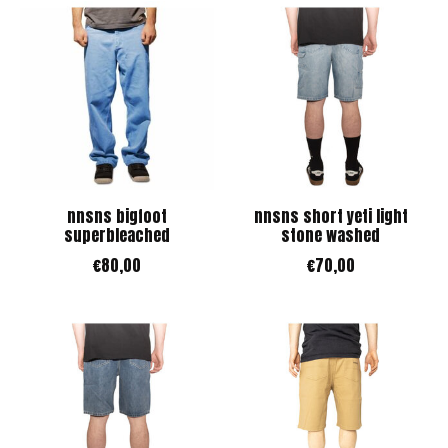
nnsns bigfoot
nnsns short yeti light
superbleached
stone washed
€80,00
€70,00