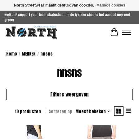
North Streetwear maakt gebruik van cookies.
Manage cookies
welkom! support your local skateshop - in de fysieke shop is het aanbod nog veel
groter
Winkelwag
Home
/
MERKEN
/
nnsns
nnsns
Filters weergeven
10 producten
Sorteren op
Meest bekeken