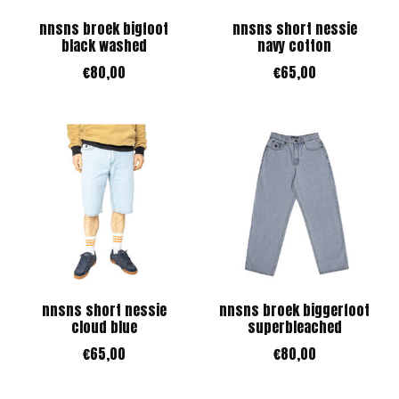
nnsns broek bigfoot
nnsns short nessie
black washed
navy cotton
€80,00
€65,00
nnsns short nessie
nnsns broek biggerfoot
cloud blue
superbleached
€65,00
€80,00