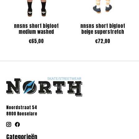
nnsns short bigfoot
nnsns short bigfoot
medium washed
beige superstretch
€65,00
€72,00
Noordstraat 54
8800 Roeselare
Categorieën