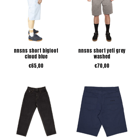
nnsns short bigfoot
nnsns short yeti grey
cloud blue
washed
€65,00
€70,00