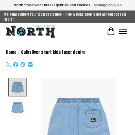
North Streetwear maakt gebruik van cookies.
Manage cookies
welkom! support your local skateshop - in de fysieke shop is het aanbod nog veel
groter
Winkelwag
Home
/
Quiksilver short kids taxer denim
Product image slideshow Items